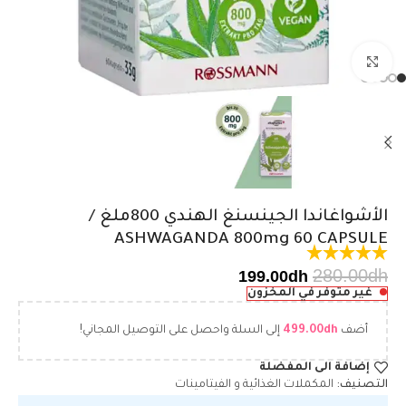
اضغط للتكبير
الأشواغاندا الجينسنغ الهندي 800ملغ /
ASHWAGANDA 800mg 60 CAPSULE
280.00
dh
199.00
dh
غير متوفر في المخزون
أضف
dh
499.00
إلى السلة واحصل على التوصيل المجاني!
إضافة الى المفضلة
التصنيف:
المكملات الغذائية و الفيتامينات