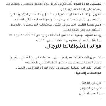
تحسين جودة النوم
: تُساهم في تعزيز النوم العميق وتحسين نوعيته، مما
يساعد على راحة الجسم والعقل.
تعزيز الوظائف العقلية
: تشير الدراسات إلى أنها تدعم التركيز والذاكرة
وتخفف من القلق، خاصة لدى من يعانون من اضطراب ثنائي القطب.
دعم صحة القلب
: تساهم في خفض مستويات الكوليسترول والدهون
الثلاثية، مما يعزز صحة القلب.
زيادة القوة البدنية
: تدعم نمو العضلات وتزيد من الطاقة، مما يجعلها
مثالية للرياضيين وممارسي النشاط البدني المكثف.
فوائد الأشواغاندا للرجال:
تحسين الصحة الجنسية
: تزيد من مستويات هرمون التستوستيرون
وتعزز الرغبة الجنسية، مما يحسّن الأداء الجنسي والخصوبة.
تعزيز القدرات البدنية
: تساعد في زيادة القوة والقدرة على التحمل.
مواصفات إضافية
:
خالٍ من اللاكتوز
خالٍ من الجلوتين
مناسب للنباتيين
.