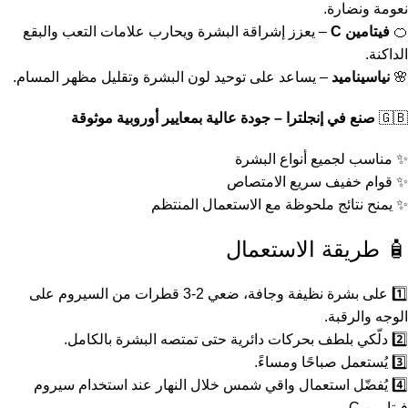
نعومة ونضارة.
🍊
فيتامين C
– يعزز إشراقة البشرة ويحارب علامات التعب والبقع
الداكنة.
🌸
نياسيناميد
– يساعد على توحيد لون البشرة وتقليل مظهر المسام.
🇬🇧
صنع في إنجلترا – جودة عالية بمعايير أوروبية موثوقة
✨ مناسب لجميع أنواع البشرة
✨ قوام خفيف سريع الامتصاص
✨ يمنح نتائج ملحوظة مع الاستعمال المنتظم
🧴 طريقة الاستعمال
1️⃣ على بشرة نظيفة وجافة، ضعي 2-3 قطرات من السيروم على
الوجه والرقبة.
2️⃣ دلّكي بلطف بحركات دائرية حتى تمتصه البشرة بالكامل.
3️⃣ يُستعمل صباحًا ومساءً.
4️⃣ يُفضّل استعمال واقي شمس خلال النهار عند استخدام سيروم
فيتامين C.