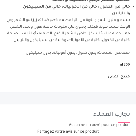
مناسب للشعر الرفيع، الضعيف أو التالف
خالي من الكحول، خالي من الأمونياك، خالي من السيليكون
والبارابين
بلسم و ملين للنمو والقوة من باليا مصمم خصيصًا لتعزيز نمو الشعر وفي
الوقت نفسه تقوية هيكله. يحتوي على مكونات خاصة تقوي وتجدد الشعر،
مما يجعله مناسبًا بشكل خاص للشعر الرفيع، الضعيف أو التالف. الصيغة
خالية من الكحول، خالية من الأمونياك، وخالية من السيليكون والبارابين
خصائص المنتجات: بدون كحول، بدون أمونياك، بدون سيليكون
200 ml
منتج ألماني
تجارب العملاء
Aucun avis trouvé pour ce produit.
Partagez votre avis sur ce produit