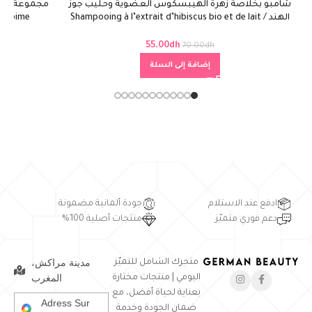
شامبو بخلاصة زهرة الهيبسكوس العضوية وحليب جوز
الهند / Shampooing à l’extrait d’hibiscus bio et de lait
x Abime
de coco
55.00
dh
70.00
dh
إضافة إلى السلة
ادفع عند الاستلام
جودة ألمانية مضمونة
دعم فوري متميّز
منتجات أصلية 100%
مدينة مراكش،
متجرك الشامل للتميّز
المغرب
اليومي | منتجات مختارة
بعناية لحياة أفضل، مع
Adress Sur
ضمان الجودة وخدمة