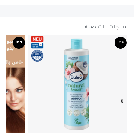
منتجات ذات صلة
-39%
-21%