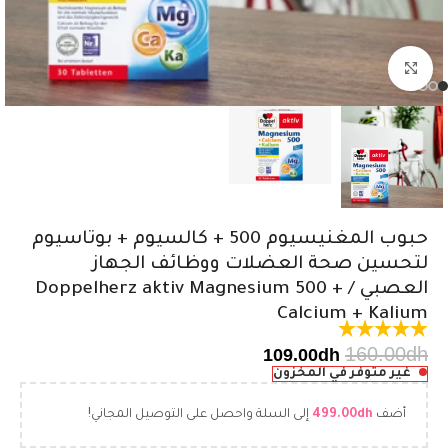
اضغط للتكبير
حبوب المغنيسيوم 500 + كالسيوم + بوتاسيوم
لتحسين صحة العضلات ووظائف الجهاز
العصبي / Doppelherz aktiv Magnesium 500 +
Calcium + Kalium
160.00
dh
109.00
dh
غير متوفر في المخزون
أضف
dh
499.00
إلى السلة واحصل على التوصيل المجاني!