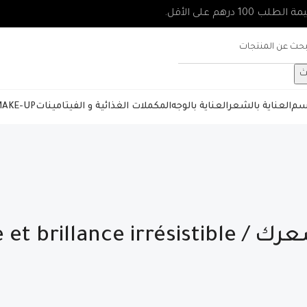
ث
جسم
العناية بالشعر
العناية بالوجه
المكملات الغذائية و الفيتامينات
AKE-UP
حماية فائقة ولمعان لا يقاوم لشعرك / résistible