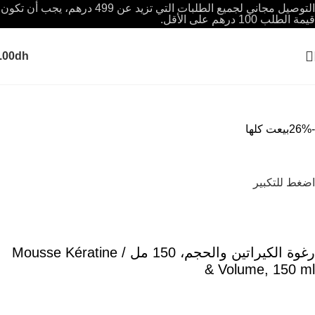
التوصيل مجاني لجميع الطلبات التي تزيد عن 499 درهم، يجب أن تكون
قيمة الطلب 100 درهم على الأقل.
.00
dh
-26%
بيعت كلها
اضغط للتكبير
رغوة الكيراتين والحجم، 150 مل / Mousse Kératine
& Volume, 150 ml