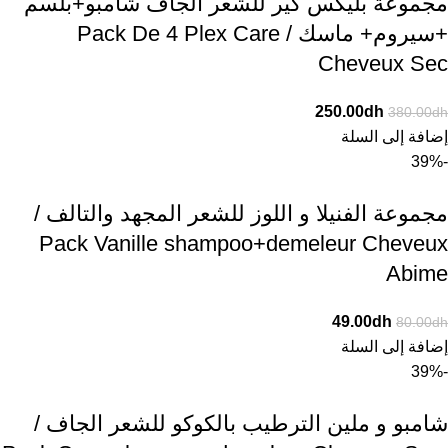
مجموعة بليكس كير للشعر الجاف شامبو+بلسم
+سيروم+ ماسك / Pack De 4 Plex Care
Cheveux Sec
250.00
dh
380.00
dh
إضافة إلى السلة
-39%
مجموعة الفنيلا و اللوز للشعر المجهد والتالف /
Pack Vanille shampoo+demeleur Cheveux
Abime
49.00
dh
80.00
dh
إضافة إلى السلة
-39%
شامبو و ملين الترطيب بالكوكو للشعر الجاف /