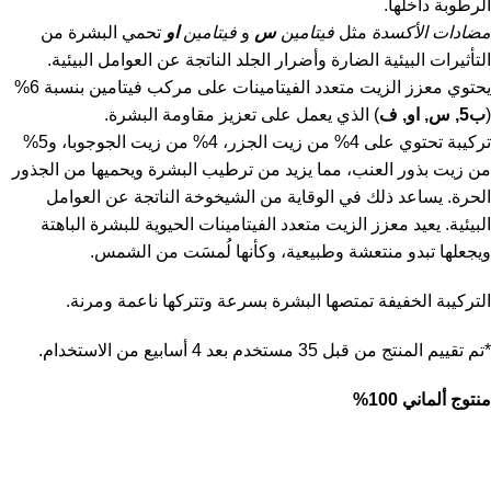
الرطوبة داخلها.
مضادات الأكسدة
مثل
فيتامين
س
و
فيتامين
او
تحمي البشرة من
التأثيرات البيئية الضارة وأضرار الجلد الناتجة عن العوامل البيئية.
يحتوي معزز الزيت متعدد الفيتامينات على مركب فيتامين بنسبة 6%
(
ب5, س, او, ف
) الذي يعمل على تعزيز مقاومة البشرة.
تركيبة تحتوي على 4% من زيت الجزر، 4% من زيت الجوجوبا، و5%
من زيت بذور العنب، مما يزيد من ترطيب البشرة ويحميها من الجذور
الحرة. يساعد ذلك في الوقاية من الشيخوخة الناتجة عن العوامل
البيئية. يعيد معزز الزيت متعدد الفيتامينات الحيوية للبشرة الباهتة
ويجعلها تبدو منتعشة وطبيعية، وكأنها لُمسَت من الشمس.
التركيبة الخفيفة تمتصها البشرة بسرعة وتتركها ناعمة ومرنة.
*تم تقييم المنتج من قبل 35 مستخدم بعد 4 أسابيع من الاستخدام.
منتوج ألماني 100%