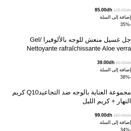
85.00
dh
125.00
dh
إضافة إلى السلة
-35%
جل غسيل منعش للوجه بالألوفيرا /Gel
Nettoyante rafraîchissante Aloe verra
39.00
dh
60.00
dh
إضافة إلى السلة
-38%
مجموعة العناية بالوجه ضد التجاعيدQ10 كريم
النهار + كريم الليل
99.00
dh
160.00
dh
إضافة إلى السلة
-34%