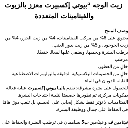
زيت الوجه “بيوتي إكسبيرت معزز بالزيوت
والفيتامينات المتعددة
وصف المنتج
يحتوي على 6% من مركب الفيتامينات، 4% من زيت الجزر، 4% من
زيت الجوجوبا، و 5% من زيت بذور العنب.
يرطب البشرة ويحميها، ويضفي عليها لمعانًا خفيفًا.
مرطب.
خالٍ من العطور.
خالٍ من الجسيمات البلاستيكية الدقيقة والبوليمرات الاصطناعية
القابلة للذوبان في الماء.
للحصول على بشرة مشرقة: تقدم
باليـا بيوتي إكسبيرت
عناية فعالة
بمكونات مركزة، تم تطويرها خصيصًا لتلبية احتياجات البشرة.
الفيتامينات لا تؤثر فقط بشكل إيجابي على الجسم، بل تلعب دورًا هامًا
في الحفاظ على جمال ووظيفة البشرة.
فيتامين
ف
و
فيتامين
ب5
يساهمان في ترطيب البشرة والحفاظ على