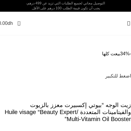
التوصيل مجاني لجميع الطلبات التي تزيد عن 499 درهم،
يجب أن تكون قيمة الطلب 100 درهم على الأقل.
0
0.00
dh
-34%
بيعت كلها
اضغط للتكبير
زيت الوجه “بيوتي إكسبيرت معزز بالزيوت
والفيتامينات المتعددة /Huile visage “Beauty Expert
Multi-Vitamin Oil Booster”