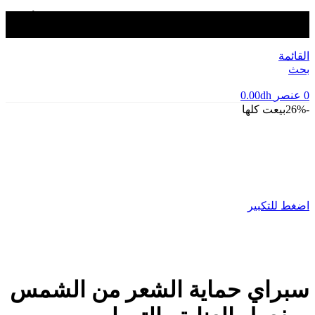
التوصيل مجاني لجميع الطلبات التي تزيد عن 499 درهم، يجب أن
تكون قيمة الطلب 100 درهم على الأقل.
القائمة
بحث
0
عنصر
dh
0.00
-26%
بيعت كلها
اضغط للتكبير
سبراي حماية الشعر من الشمس