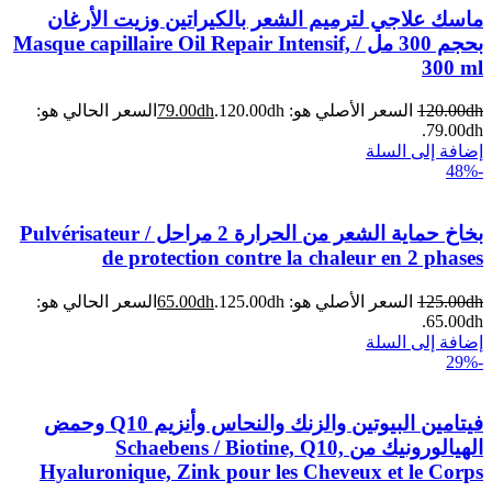
ماسك علاجي لترميم الشعر بالكيراتين وزيت الأرغان
بحجم 300 مل / Masque capillaire Oil Repair Intensif,
300 ml
dh
120.00
السعر الأصلي هو: 120.00dh.
dh
79.00
السعر الحالي هو:
79.00dh.
إضافة إلى السلة
-48%
بخاخ حماية الشعر من الحرارة 2 مراحل / Pulvérisateur
de protection contre la chaleur en 2 phases
dh
125.00
السعر الأصلي هو: 125.00dh.
dh
65.00
السعر الحالي هو:
65.00dh.
إضافة إلى السلة
-29%
فيتامين البيوتين والزنك والنحاس وأنزيم Q10 وحمض
الهيالورونيك من Schaebens / Biotine, Q10,
Hyaluronique, Zink pour les Cheveux et le Corps