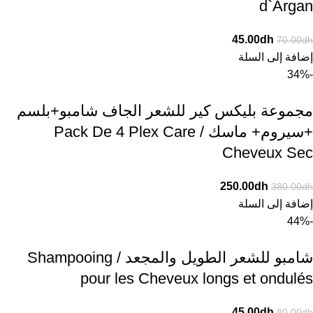
d`Argan
45.00
dh
70.00
dh
إضافة إلى السلة
-34%
مجموعة بليكس كير للشعر الجاف شامبو+بلسم
+سيروم+ ماسك / Pack De 4 Plex Care
Cheveux Sec
250.00
dh
380.00
dh
إضافة إلى السلة
-44%
شامبو للشعر الطويل والمجعد / Shampooing
pour les Cheveux longs et ondulés
45.00
dh
80.00
dh