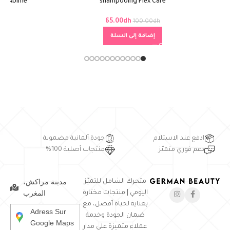
c, Abime
shampooing Plex Care
65.00
dh
100.00
dh
إضافة إلى السلة
ادفع عند الاستلام
جودة ألمانية مضمونة
دعم فوري متميّز
منتجات أصلية 100%
مدينة مراكش،
متجرك الشامل للتميّز
المغرب
اليومي | منتجات مختارة
بعناية لحياة أفضل، مع
Adress Sur
ضمان الجودة وخدمة
Google Maps
عملاء متميزة على مدار