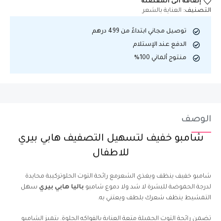
إضافة الى المفضلة
التصنيف:
العناية بالشعر
توصيل مجاني ابتداءً من 499 درهم
الدفع عند الإستلام
منتوج ألماني 100%
الوصف
شامبو خفيف لتسهيل التصفيف هابي بيري
للاطفال
شامبو خفيف ينظف ويغذي الشعرمع رائحة التوت الحلوتركيبة محايدة
لدرجة الحموضة للبشرة لا شد ولا دموع شامبو
باليا هابي بيري
سهل
التمشيط ينظف شعرك بلطف ويعتني به.
تضمن رائحة التوت الجميلة متعة العناية بالفواكه الحلوة. يتميز الشامبو