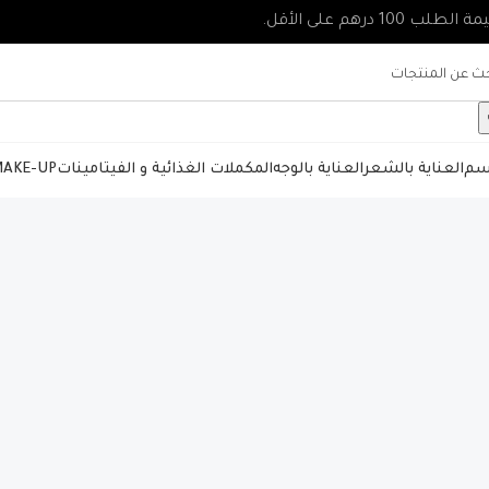
جسم
العناية بالشعر
العناية بالوجه
المكملات الغذائية و الفيتامينات
AKE-UP