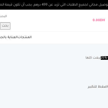
صيل مجاني لجميع الطلبات التي تزيد عن 499 درهم، يجب أن تكون قيمة الطلب 100 درهم على الأقل.
0.00
DH
بحث
المنتجات
العناية بال
-26%
بيعت كلها
اضغط للتكبير