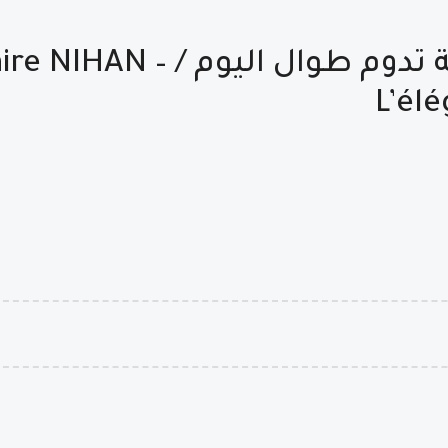
عطر الشعر NIHAN – لمسة أنوثة تدو
L’él