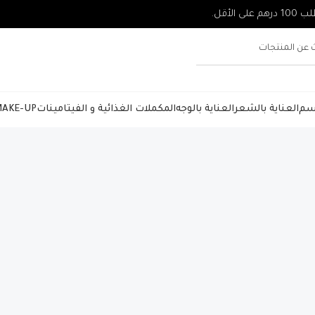
جسم
العناية بالشعر
العناية بالوجه
المكملات الغذائية و الفيتامينات
AKE-UP