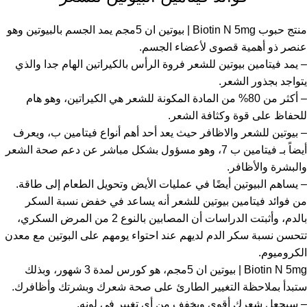
منتج حبوب Biotin N 5mg | بيوتين ان 5مجم يمد الجسم بالبيوتين وهو
عنصر ذو أهمية قصوى لأعضاء الجسم.
– يمد فيتامين بيوتين للشعر فروة الرأس بالكيراتين الهام جدا والذي
يتواجد بجذور الشعر.
– أكثر من 80% من المادة المكونة للشعر هي الكيراتين، وهو هام
للحفاظ على قوة وكثافة الشعر.
– بيوتين للشعر والاظافر حيث يعد أحد أهم أنواع فيتامين ب، ويعرف
أيضاً بـ فيتامين ب 7، وهو مسؤول بشكل مباشر عن دعم صحة الشعر
والبشرة والأظافر.
– يساهم البيوتين أيضًا في عمليات الأيض وتحويل الطعام إلى طاقة.
من فوائد فيتامين بيوتين للشعر أنه يساعد في خفض نسبة السكر
بالدم، وأثبتت الدراسات أن المصابين بالنوع 2 من المرض السكري،
تتحسن نسبة سكر الدم لديهم عند احتواء يومهم على البوتين مع معدن
الكروميوم.
Biotin N 5mg | بيوتين ان 5مجم، هو كورس لمدة 3 شهور، وبذلك
ستبدأ بملاحظة التغيير الطارئ على صحة شعرك وبشرتك وأظافرك.
– سيجعل شعرك أقوى ويخفف من أي تغيير في لونه.