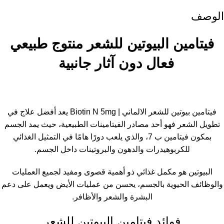
الوصف
فيتامين البيوتين للشعر منتوج طبيعي
فعال دون آثار جانبية
فيتامين بيوتين للشعر الالماني | Biotin N 5mg يعد أفضل علاج في
تطويل الشعر فهو أحد مصادر الفيتامينات الطبيعية، حيث يمد الجسم
بمكون فيتامين ب 7، والذي يلعب دورًا هامًا في التمثيل الغذائي
للكربوهيدرات والدهون والبروتينات داخل الجسم.
البيوتين هو مكمل غذائي ذو أهمية قصوى ومفيد لجميع العمليات
والوظائف الحيوية بالجسم، يحسن من عمليات الأيض ويعمل على دعم
البشرة والشعر والأظافر.
فوائد فيتامين البيوتين للشعر