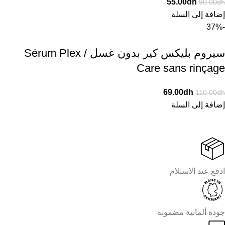
55.00
dh
90.00
dh
إضافة إلى السلة
-37%
سيروم بليكس كير بدون غسل / Sérum Plex
Care sans rinçage
69.00
dh
110.00
dh
إضافة إلى السلة
ادفع عند الاستلام
جودة ألمانية مضمونة