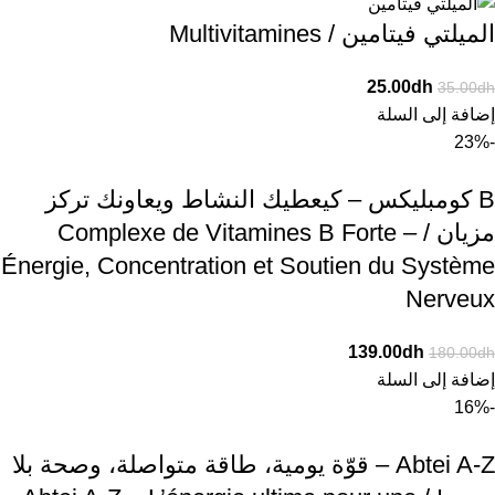
الميلتي فيتامين / Multivitamines
25.00
dh
35.00
dh
إضافة إلى السلة
-23%
B كومبليكس – كيعطيك النشاط ويعاونك تركز
مزيان / Complexe de Vitamines B Forte –
Énergie, Concentration et Soutien du Système
Nerveux
139.00
dh
180.00
dh
إضافة إلى السلة
-16%
Abtei A-Z – قوّة يومية، طاقة متواصلة، وصحة بلا