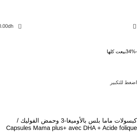
🚚 التوصيل مجاني ابتداءً من 499 درهم | الحد الأدنى للطلب 100 درهم
0
0.00
dh
-34%
بيعت كلها
اضغط للتكبير
كبسولات ماما بلس بالأوميغا-3 وحمض الفوليك /
Capsules Mama plus+ avec DHA + Acide folique