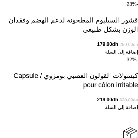
-28%
قشور السيليوم المطحونة لدعم الهضم وفقدان
الوزن بشكل طبيعي
179.00
dh
250.00
dh
إضافة إلى السلة
-32%
كبسولات القولون العصبي بومزوي / Capsule
pour côlon irritable
219.00
dh
320.00
dh
إضافة إلى السلة