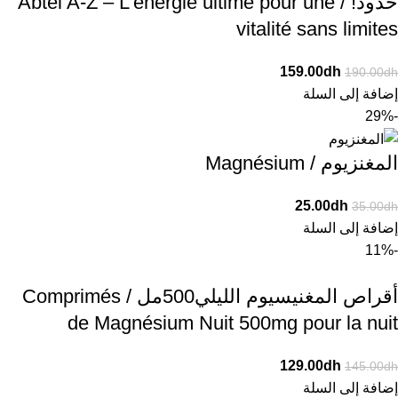
حدود! / Abtei A-Z – L’énergie ultime pour une
vitalité sans limites
159.00
dh
190.00
dh
إضافة إلى السلة
-29%
المغنزيوم / Magnésium
25.00
dh
35.00
dh
إضافة إلى السلة
-11%
أقراص المغنيسيوم الليلي500مل / Comprimés
de Magnésium Nuit 500mg pour la nuit
129.00
dh
145.00
dh
إضافة إلى السلة