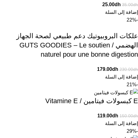
25.00
dh
35.00
dh
إضافة إلى السلة
-22%
علكات البروبيوتيك دعم طبيعي لصحة الجهاز
الهضمي / GUTS GOODIES – Le soutien
naturel pour une bonne digestion
179.00
dh
230.00
dh
إضافة إلى السلة
-21%
E كبسولات فيتامين / Vitamine E
119.00
dh
150.00
dh
إضافة إلى السلة
-29%