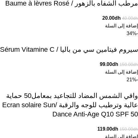
مرطب الشفاه بالزهور / Baume à lèvres Rosé
20.00
dh
40.00
dh
إضافة إلى السلة
-34%
سيروم فيتامين سي من باليا / Sérum Vitamine C
99.00
dh
150.00
dh
إضافة إلى السلة
-21%
واقي الشمس المضاد للتجاعيد بمعامل50 حماية
عالية وترطيب للوجه والرقبة /Ecran solaire Sun
Dance Anti-Age Q10 SPF 50
119.00
dh
150.00
dh
إضافة إلى السلة