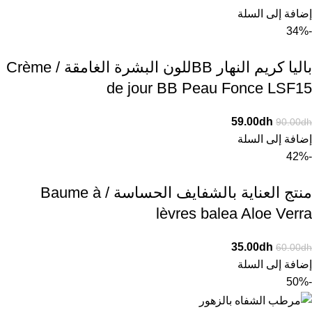
إضافة إلى السلة
-34%
باليا كريم النهار BBللون البشرة الغامقة / Crème
de jour BB Peau Fonce LSF15
59.00
dh
90.00
dh
إضافة إلى السلة
-42%
منتج العناية بالشفايف الحساسة / Baume à
lèvres balea Aloe Verra
35.00
dh
60.00
dh
إضافة إلى السلة
-50%