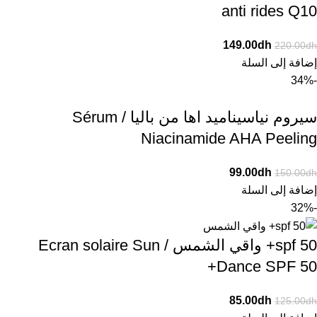
anti rides Q10
149.00
dh
220.00
dh
إضافة إلى السلة
-34%
سيروم نياسيناميد اها من باليا / Sérum
Niacinamide AHA Peeling
99.00
dh
150.00
dh
إضافة إلى السلة
-32%
spf 50+ واقي الشمس / Ecran solaire Sun
Dance SPF 50+
85.00
dh
125.00
dh