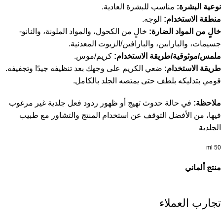
نوعية البشرة:
مناسب للبشرة العادية.
منطقة الاستخدام:
الوجه.
خالٍ من المواد الضارة:
خالٍ من الكحول، والمواد الملونة، والنانو-
جسيمات، والبارابين، والبارافين/الزيوت المعدنية.
ملمس/موثوقية/طريقة الاستخدام:
كريم/موس.
طريقة الاستخدام:
ضعي الكريم على وجهك بعد تنظيفه جيدًا وتجفيفه.
قومي بتدليكه بلطف حتى يمتصه الجلد بالكامل.
ملاحظة:
في حالة حدوث تهيج أو ظهور ردود فعل جلدية غير مرغوب
فيها، من الأفضل التوقف عن استخدام المنتج والتشاور مع طبيب
الجلدية
50 ml
منتج ألماني
تجارب العملاء