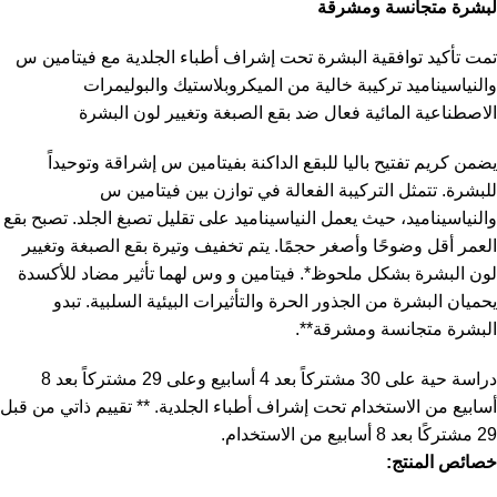
لبشرة متجانسة ومشرقة
تمت تأكيد توافقية البشرة تحت إشراف أطباء الجلدية مع فيتامين س
والنياسيناميد تركيبة خالية من الميكروبلاستيك والبوليمرات
الاصطناعية المائية فعال ضد بقع الصبغة وتغيير لون البشرة
يضمن كريم تفتيح باليا للبقع الداكنة بفيتامين س إشراقة وتوحيداً
للبشرة. تتمثل التركيبة الفعالة في توازن بين فيتامين س
والنياسيناميد، حيث يعمل النياسيناميد على تقليل تصبغ الجلد. تصبح بقع
العمر أقل وضوحًا وأصغر حجمًا. يتم تخفيف وتيرة بقع الصبغة وتغيير
لون البشرة بشكل ملحوظ*. فيتامين و وس لهما تأثير مضاد للأكسدة
يحميان البشرة من الجذور الحرة والتأثيرات البيئية السلبية. تبدو
البشرة متجانسة ومشرقة**.
دراسة حية على 30 مشتركاً بعد 4 أسابيع وعلى 29 مشتركاً بعد 8
أسابيع من الاستخدام تحت إشراف أطباء الجلدية. ** تقييم ذاتي من قبل
29 مشتركًا بعد 8 أسابيع من الاستخدام.
خصائص المنتج: