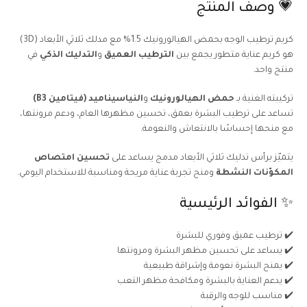
💗 وصف المنتج
كريم ترطيب الوجه بحمض الهيالورونيك 1.5% مع مدلك ثلاثي الأبعاد (3D)
هو كريم عناية متطور يجمع بين
الترطيب العميق
و
التدليك الذكي
في
منتج واحد.
تركيبته الغنية بـ
حمض الهيالورونيك
و
النياسيناميد (فيتامين B3)
تساعد على ترطيب البشرة بعمق، تحسين مظهرها العام، ودعم مرونتها،
مع منحها إحساسًا بالانتعاش والنعومة.
يتميّز برأس تدليك ثلاثي الأبعاد مدمج يساعد على
تحسين امتصاص
المكوّنات النشطة
ومنح تجربة عناية مريحة ومناسبة للاستخدام اليومي.
✨ الفوائد الرئيسية
✔️ ترطيب عميق وفوري للبشرة
✔️ يساعد على تحسين مظهر البشرة ومرونتها
✔️ يمنح البشرة نعومة وإشراقة طبيعية
✔️ يدعم العناية بالبشرة ومكافحة مظهر التعب
✔️ مناسب للوجه والرقبة