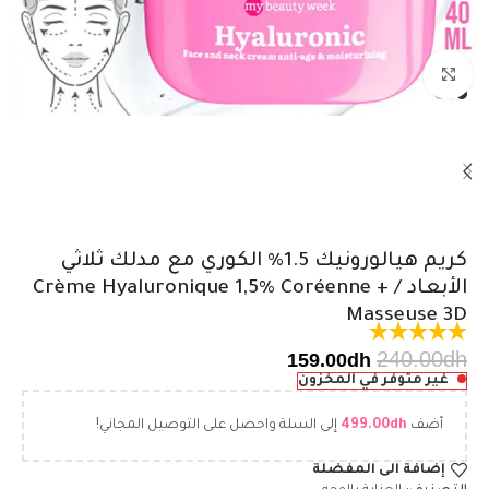
اضغط للتكبير
كريم هيالورونيك 1.5% الكوري مع مدلك ثلاثي
الأبعاد / Crème Hyaluronique 1,5% Coréenne +
Masseuse 3D
240.00
dh
159.00
dh
غير متوفر في المخزون
أضف
dh
499.00
إلى السلة واحصل على التوصيل المجاني!
إضافة الى المفضلة