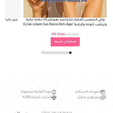
واقي الشمس المضاد للتجاعيد بمعامل50 حماية عالية
وترطيب للوجه والرقبة /Ecran solaire Sun Dance Anti-Age
Q10 SPF 50
119.00
dh
150.00
dh
إضافة إلى السلة
ادفع عند الاستلام
جودة ألمانية مضمونة
دعم فوري متميّز
منتجات أصلية 100%