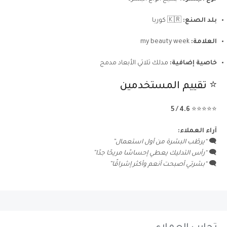
بلد الصنع:
🇰🇷 كوريا
العلامة:
my beauty week
خاصية إضافية:
مدلك ثلاثي الأبعاد مدمج
⭐ تقييم المستخدمين
4.6 / 5
⭐⭐⭐⭐⭐
آراء العملاء:
🗨️
“يرطّب البشرة من أول استعمال”
🗨️
“رأس التدليك يعطي إحساسًا مريحًا جدًا”
🗨️
“بشرتي أصبحت أنعم وأكثر إشراقًا”