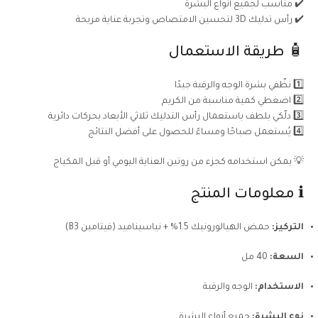
✔️ مناسب لجميع أنواع البشرة
✔️ رأس تدليك 3D لتحسين الامتصاص وتجربة عناية مريحة
🧴 طريقة الاستعمال
1️⃣ نظّفي بشرة الوجه والرقبة جيدًا
2️⃣ اضغطي كمية مناسبة من الكريم
3️⃣ دلّكي بلطف باستعمال رأس التدليك ثلاثي الأبعاد بحركات دائرية
4️⃣ يُستعمل صباحًا ومساءً للحصول على أفضل النتائج
💡 يمكن استخدامه كجزء من روتين العناية اليومي أو قبل المكياج
ℹ️ معلومات المنتج
التركيز:
حمض الهيالورونيك 1.5% + نياسيناميد (فيتامين B3)
السعة:
40 مل
الاستخدام:
الوجه والرقبة
نوع البشرة:
جميع أنواع البشرة