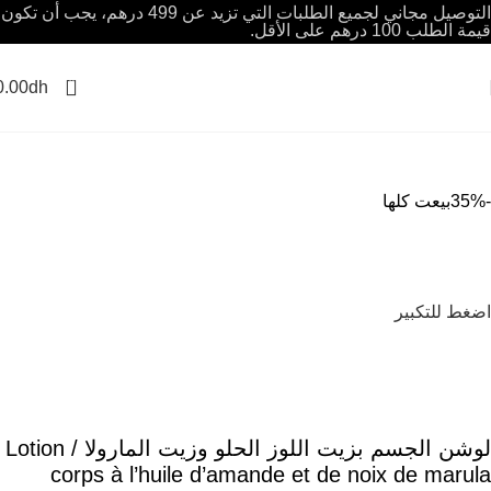
التوصيل مجاني لجميع الطلبات التي تزيد عن 499 درهم، يجب أن تكون
قيمة الطلب 100 درهم على الأقل.
0
0.00
dh
-35%
بيعت كلها
اضغط للتكبير
لوشن الجسم بزيت اللوز الحلو وزيت المارولا / Lotion
corps à l’huile d’amande et de noix de marula