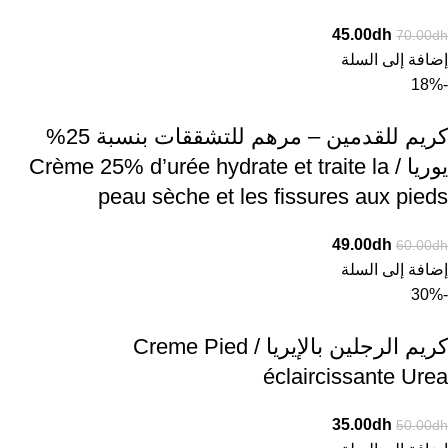
45.00
dh
70.00
dh
إضافة إلى السلة
-18%
كريم للقدمين – مرهم للتشققات بنسبة 25%
يوريا / Crème 25% d’urée hydrate et traite la
peau sèche et les fissures aux pieds
49.00
dh
60.00
dh
إضافة إلى السلة
-30%
كريم الرجلين بالإيريا / Creme Pied
éclaircissante Urea
35.00
dh
50.00
dh