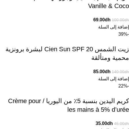
Vanille & Coco
69.00
dh
100.00
dh
إضافة إلى السلة
-39%
زيت الشمس Cien Sun SPF 20 لبشرة برونزية
محمية ومتألقة
85.00
dh
140.00
dh
إضافة إلى السلة
-22%
كريم اليدين بنسبة 5٪ من اليوريا / Crème pour
les mains à 5% d’urée
35.00
dh
45.00
dh