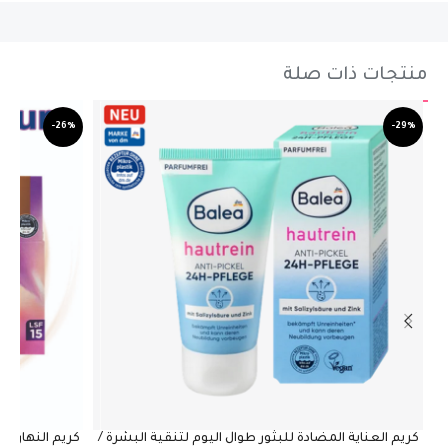
منتجات ذات صلة
-26%
-29%
كريم العناية المضادة للبثور طوال اليوم لتنقية البشرة /
كريم النهار فيتال مضاد