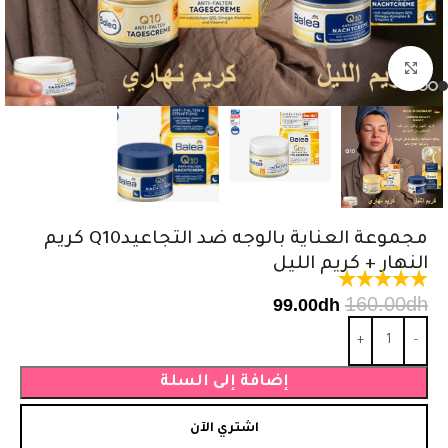
اضغط للتكبير
مجموعة العناية بالوجه ضد التجاعيدQ10 كريم
النهار + كريم الليل
160.00
dh
99.00
dh
إضافة إلى السلة
اشتري الآن