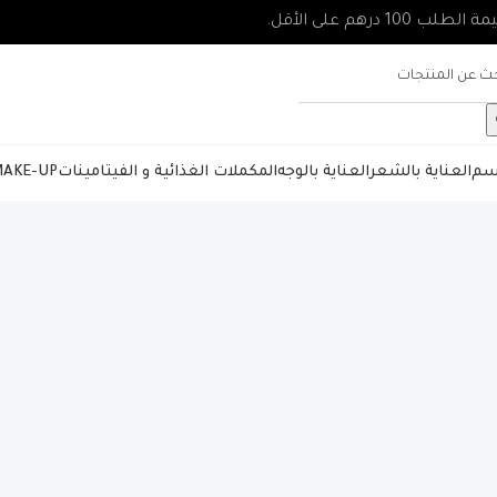
جسم
العناية بالشعر
العناية بالوجه
المكملات الغذائية و الفيتامينات
AKE-UP