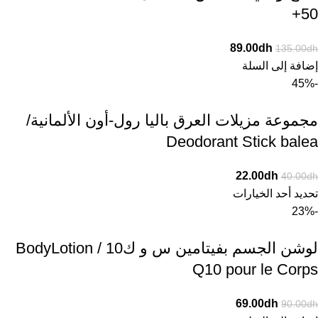
50+
89.00
dh
135.00
dh
إضافة إلى السلة
-45%
مجموعة مزيلات العرق باليا رول-أون الألمانية/
Deodorant Stick balea
22.00
dh
40.00
dh
تحديد أحد الخيارات
-23%
لوشن الجسم بفيتامين س و ك10 / BodyLotion
Q10 pour le Corps
69.00
dh
90.00
dh