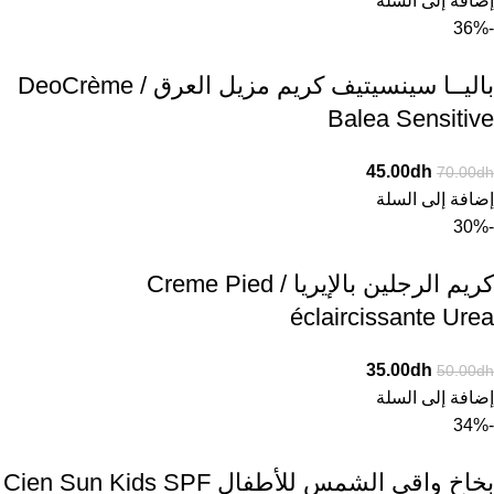
إضافة إلى السلة
-36%
باليــا سينسيتيف كريم مزيل العرق / DeoCrème
Balea Sensitive
45.00
dh
70.00
dh
إضافة إلى السلة
-30%
كريم الرجلين بالإيريا / Creme Pied
éclaircissante Urea
35.00
dh
50.00
dh
إضافة إلى السلة
-34%
بخاخ واقي الشمس للأطفال Cien Sun Kids SPF