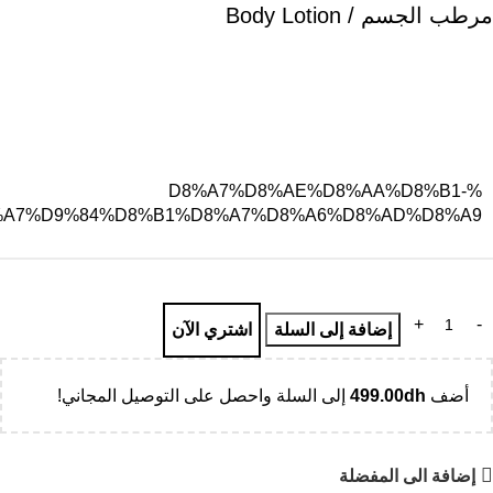
مرطب الجسم / Body Lotion
%D8%A7%D8%AE%D8%AA%D8%B1-
%A7%D9%84%D8%B1%D8%A7%D8%A6%D8%AD%D8%A9
إضافة إلى السلة
اشتري الآن
أضف
dh
499.00
إلى السلة واحصل على التوصيل المجاني!
إضافة الى المفضلة