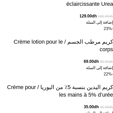
éclaircissante Urea
129.00
dh
180.00
dh
إضافة إلى السلة
-23%
كريم مرطب الجسم / Crème lotion pour le
corps
69.00
dh
90.00
dh
إضافة إلى السلة
-22%
كريم اليدين بنسبة 5٪ من اليوريا / Crème pour
les mains à 5% d’urée
35.00
dh
45.00
dh