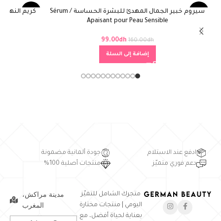
سيروم خبير الجمال المهدئ للبشرة الحساسة / Sérum
-26%
-38%
Apaisant pour Peau Sensible
99.00
dh
160.00
dh
إضافة إلى السلة
ادفع عند الاستلام
جودة ألمانية مضمونة
دعم فوري متميّز
منتجات أصلية 100%
مدينة مراكش،
متجرك الشامل للتميّز
المغرب
اليومي | منتجات مختارة
بعناية لحياة أفضل، مع