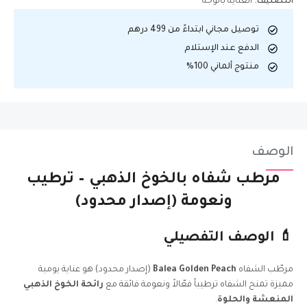
التصنيف:
العناية بالوجه
توصيل مجاني ابتداءً من 499 درهم
الدفع عند الإستلام
منتوج ألماني 100%
الوصف
مرطب شفاه بالخوخ الذهبي – ترطيب
ونعومة (إصدار محدود)
💄 الوصف التفصيلي
مرطّب الشفاه
Balea Golden Peach
(إصدار محدود) هو عناية يومية
مميزة تمنح الشفاه ترطيباً فعّالاً ونعومة فائقة مع
رائحة الخوخ الذهبي
المنعشة والحلوة
.