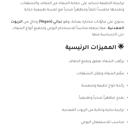
تركيبته اللطيفة تساعد على حماية الشفاه من الجفاف والتشققات،
وتمنحها ملمساً ناعماً ومظهراً صحياً مع لمسة طبيعية جذابة.
يحتوي على مكوّنات مختارة بعناية، وهو
نباتي (Vegan)
وخالٍ من
الزيوت
المعدنية
، مما يجعله مناسباً للاستخدام اليومي ولجميع أنواع الشفاه،
حتى الحساسة منها.
🌟 المميزات الرئيسية
يرطّب الشفاه بعمق ويمنع الجفاف.
ينعّم الشفاه ويقلل التشققات.
رائحة خوخ لطيفة ومنعشة.
يمنح مظهراً صحياً وطبيعياً.
تركيبة نباتية وخالية من الزيوت المعدنية.
مناسب للاستعمال اليومي.