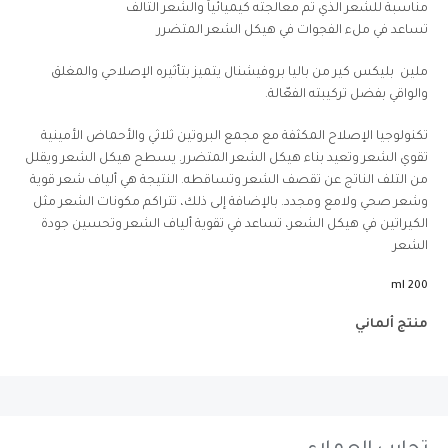
مناسبة للشعر الذي تم معالجته كيميائياً والشعر التالف
تساعد في ملء الفجوات في هيكل الشعر المتضرر
ملين بليكس كير من باليا بروفيشنال يتميز بتأثيره الإصلاحي والمغلق
والواقي بفضل تركيبته الفعّالة.
تكنولوجيا الإصلاح المكثفة مع مجمع البروتين ثلاثي والأحماض الأمينية
تقوي الشعر وتعيد بناء هيكل الشعر المتضرر. يسطح هيكل الشعر ويقلل
من التلف الناتج عن تقصف الشعر وتساقطه. النتيجة هي ألياف شعر قوية
وشعر صحي ولامع ومجدد. بالإضافة إلى ذلك، تتراكم مكونات الشعر مثل
الكيراتين في هيكل الشعر، تساعد في تقوية ألياف الشعر وتحسين جودة
الشعر
200 ml
منتج ألماني